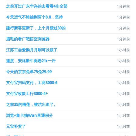
之前开过广东华兴的去看看4步全部
1分钟前
今天运气不错抽到两个8.8，坚持
1分钟前
建行新客更新了，上个月领过30的
1分钟前
眉毛的看广吧悟空浏览器
1分钟前
江苏工会爱购月月刷可以领了
1小时前
速度，安格斯牛肉卷21r一斤
1小时前
今天的京东免单75免29.99
1小时前
支付宝扫码支付，工商3000-6
1小时前
支付宝收款工行3000-4+
1小时前
之前35的榴莲，被坑出血了。
1小时前
浏览+集卡抽Wan里通积分
1小时前
元宝补货了
1小时前