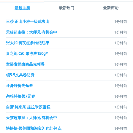
最新热门
最新评论
最新主题
三茶 正山小种一级武夷山
1分钟前
天猫超市搜：大师兄 有机会中
1分钟前
张太和 黄芪红参枸杞红枣
1分钟前
喜之郎 CiCi果冻爽150g*
1分钟前
童装发优惠商品先领券
1分钟前
领5-5文具卷防身
1分钟前
牙膏好价先领券
1分钟前
杂粮特价领7元券
1分钟前
自营 鲜京采 提拉米苏蛋糕
1分钟前
天猫超市搜：大师兄 有机会中
1分钟前
快快快 领美团和淘宝闪购红包 点
1分钟前