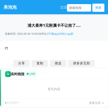
美泡泡
交流
搜索
浦大喜奔1元附属卡不让抢了....
采集时间: 2026-06-06 10:06:06
评论:0
下载app
2000人qq群
rt
分享
复制
推送
拼多多互助
实时线报
● LIVE
暂无内容
实时更新中
查看全部 →