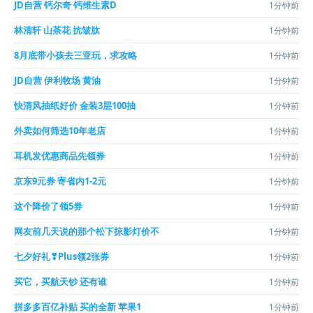
JD自营 钙尔奇 钙维生素D
1分钟前
林清轩 山茶花 抗皱肽
1分钟前
8月底带小孩去三亚玩，求攻略
1分钟前
JD自营 伊利牧场 黄油
1分钟前
快清风抽纸好价 金装3层100抽
1分钟前
外卖如何筛选10年老店
1分钟前
耳机发优惠商品先领券
1分钟前
京东9元券 寄省内1-2元
1分钟前
这个降价了领5券
1分钟前
网友前几天说的那个松下掠影灯价不
1分钟前
七夕好礼❣Plus领2张券
1分钟前
买它，买航天钞 还有谁
1分钟前
拼多多百亿补贴 买的全新 苹果1
1分钟前