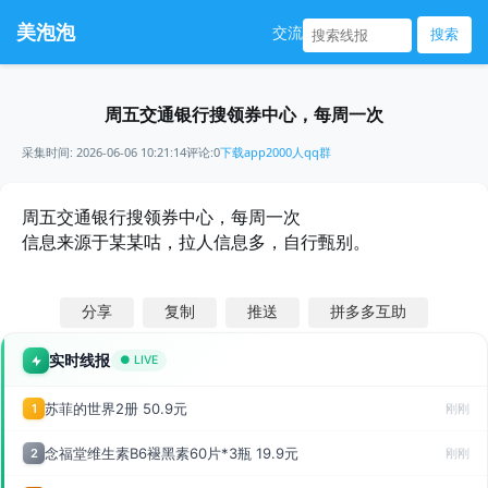
美泡泡
交流
搜索
周五交通银行搜领券中心，每周一次
采集时间: 2026-06-06 10:21:14
评论:0
下载app
2000人qq群
周五交通银行搜领券中心，每周一次
信息来源于某某咕，拉人信息多，自行甄别。
分享
复制
推送
拼多多互助
实时线报
● LIVE
苏菲的世界2册 50.9元
1
刚刚
念福堂维生素B6褪黑素60片*3瓶 19.9元
2
刚刚