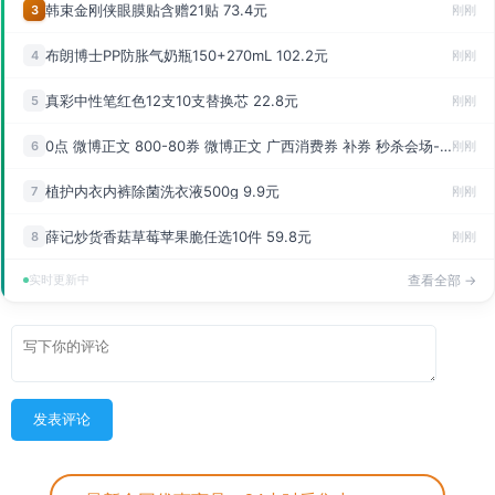
韩束金刚侠眼膜贴含赠21贴 73.4元
3
刚刚
布朗博士PP防胀气奶瓶150+270mL 102.2元
4
刚刚
真彩中性笔红色12支10支替换芯 22.8元
5
刚刚
0点 微博正文 800-80券 微博正文 广西消费券 补券 秒杀会场-每日必秒
6
刚刚
植护内衣内裤除菌洗衣液500g 9.9元
7
刚刚
薛记炒货香菇草莓苹果脆任选10件 59.8元
8
刚刚
实时更新中
查看全部 →
发表评论