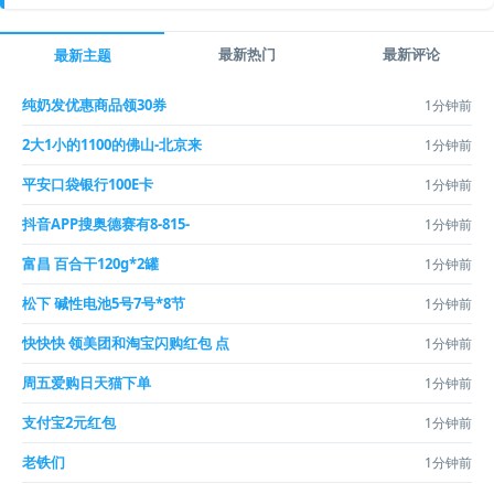
最新热门
最新评论
最新主题
纯奶发优惠商品领30券
1分钟前
2大1小的1100的佛山-北京来
1分钟前
平安口袋银行100E卡
1分钟前
抖音APP搜奥德赛有8-815-
1分钟前
富昌 百合干120g*2罐
1分钟前
松下 碱性电池5号7号*8节
1分钟前
快快快 领美团和淘宝闪购红包 点
1分钟前
周五爱购日天猫下单
1分钟前
支付宝2元红包
1分钟前
老铁们
1分钟前