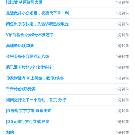
比比赞 草原鲜乳大饼
1分钟前
最近做得小众项目，机票代下单，利
1分钟前
闲鱼出京东快递，先告诉我已经取走
1分钟前
V招商基金今天8号不要忘了
1分钟前
高端鲜奶领20券
1分钟前
值得买好不容易混到八级
1分钟前
腾讯通下拉領3个1k体验唫
1分钟前
你家附近有 沪上阿姨，教你3块多
1分钟前
千禾特价领8元券
1分钟前
湖南交行上了一个活动，首页-分行
1分钟前
JD自营 京东京造 臻浓美式
1分钟前
JD 8元建行支付立减 速度
1分钟前
相约
1分钟前