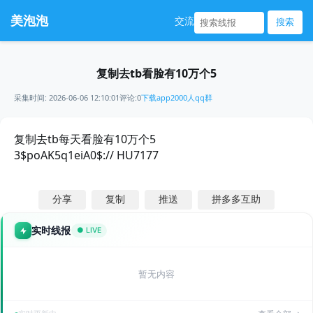
美泡泡
交流
搜索
复制去tb看脸有10万个5
采集时间: 2026-06-06 12:10:01
评论:0
下载app
2000人qq群
复制去tb每天看脸有10万个5
3$poAK5q1eiA0$:// HU7177
分享
复制
推送
拼多多互助
实时线报
● LIVE
暂无内容