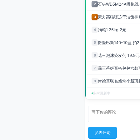
石头WD5M24A吸拖洗一
2
素力高猫咪冻干洁齿棒14条
3
狗粮1.25kg 2元
4
撒隆巴斯140*10盒 拍2
5
花王泡沫染发剂 19.9元
6
霸王茶姬百搭包包六款可
7
肯德基联名蜡笔小新玩具
8
实时更新中
发表评论