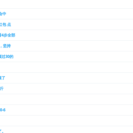
会中
红包 点
看4步全部
8，坚持
过30的
领了
一斤
-6
了。