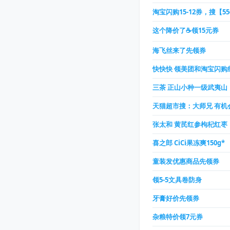
淘宝闪购15-12券，搜【55
这个降价了☕领15元券
海飞丝来了先领券
快快快 领美团和淘宝闪购
三茶 正山小种一级武夷山
天猫超市搜：大师兄 有机
张太和 黄芪红参枸杞红枣
喜之郎 CiCi果冻爽150g*
童装发优惠商品先领券
领5-5文具卷防身
牙膏好价先领券
杂粮特价领7元券