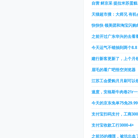
自营 鲜京采 提拉米苏蛋糕
天猫超市搜：大师兄 有机
快快快 领美团和淘宝闪购
之前开过广东华兴的去看
今天运气不错抽到两个8.
建行新客更新了，上个月领
眉毛的看广吧悟空浏览器
江苏工会爱购月月刷可以
速度，安格斯牛肉卷21r
今天的京东免单75免29.99
支付宝扫码支付，工商3000
支付宝收款工行3000-4+
之前35的榴莲，被坑出血