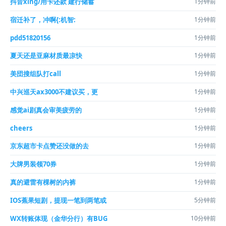
抖音xing/用卡还款 建行储蓄
1分钟前
宿迁补了，冲啊{:机智:
1分钟前
pdd51820156
1分钟前
夏天还是亚麻材质最凉快
1分钟前
美団搜组队打call
1分钟前
中兴巡天ax3000不建议买，更
1分钟前
感觉ai剧真会审美疲劳的
1分钟前
cheers
1分钟前
京东超市卡点赞还没做的去
1分钟前
大牌男装领70券
1分钟前
真的避雷有棵树的内裤
1分钟前
IOS蕉果短剧，提现一笔到两笔或
5分钟前
WX转账体现（金华分行）有BUG
10分钟前