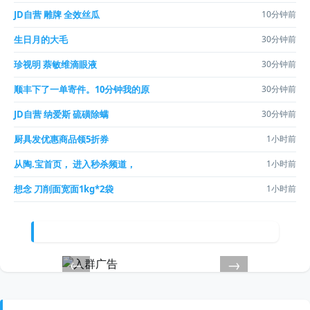
JD自营 雕牌 全效丝瓜
10分钟前
生日月的大毛
30分钟前
珍视明 萘敏维滴眼液
30分钟前
顺丰下了一单寄件。10分钟我的原
30分钟前
JD自营 纳爱斯 硫磺除螨
30分钟前
厨具发优惠商品领5折券
1小时前
从陶.宝首页， 进入秒杀频道，
1小时前
想念 刀削面宽面1kg*2袋
1小时前
←
→